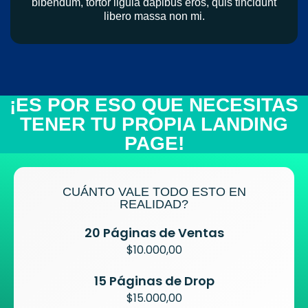
bibendum, tortor ligula dapibus eros, quis tincidunt
libero massa non mi.
¡ES POR ESO QUE NECESITAS
TENER TU PROPIA LANDING
PAGE!
CUÁNTO VALE TODO ESTO EN
REALIDAD?
20 Páginas de Ventas
$10.000,00
15 Páginas de Drop
$15.000,00