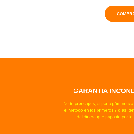
COMPRA
GARANTIA INCOND
No te preocupes, si por algún motivo 
el Método en los primeros 7 días, d
del dinero que pagaste por la 