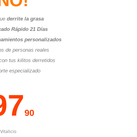
ÑÓ!
que
derrite la grasa
ado Rápido 21 Días
amientos personalizados
os de personas reales
on tus kilitos derretidos
rte especializado
97
90
Vitalicio