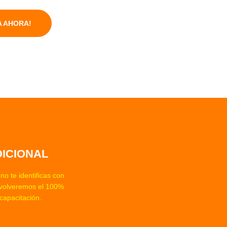
 AHORA!
ICIONAL
no te identificas con
evolveremos el 100%
capacitación.