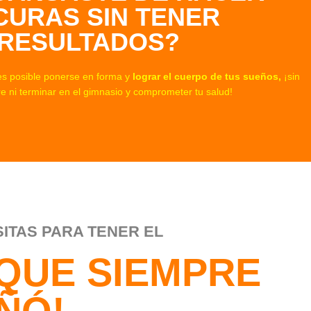
CURAS SIN TENER
RESULTADOS?
es posible ponerse en forma y
lograr el cuerpo de tus sueños,
¡sin
 ni terminar en el gimnasio y comprometer tu salud!
ITAS PARA TENER EL
 QUE SIEMPRE