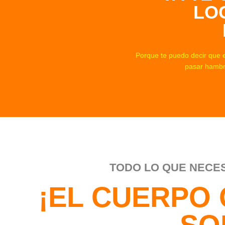
LO
Porque te puedo decir que 
pasar hambre
TODO LO QUE NECES
¡EL CUERPO