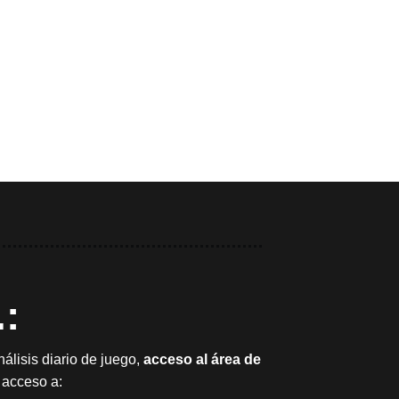
:
nálisis diario de juego,
acceso al área de
 acceso a: