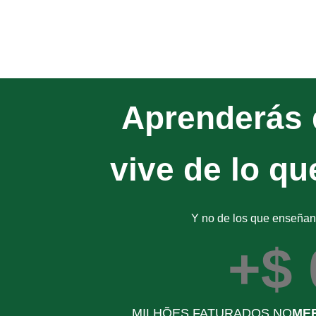
Aprenderás 
vive de lo qu
Y no de los que enseñan
+$ 
MILHÕES FATURADOS NO
ME