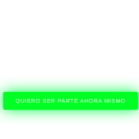
Obten acceso a las estra
que me ayudaron a logra
verdadera libertad financ
el mercado de las apuest
deportivas.
Al ser parte de mi selecto grupo de mejores amigos, tendrás 
secretos que guardo bajo llave y que me dieron la libertad fin
siempre quise.
QUIERO SER PARTE AHORA MISMO