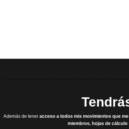
Tendrás
Además de tener
acceso a todos mis movimientos que me 
miembros, hojas de cálculo 